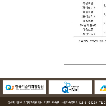
상호명 비앤씨 요리제과제빵학원 | 대표자 박용준 | 사업자등록번호 123-81-54259 | TEL 031-